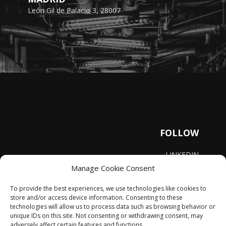
León Gil de Palacio 3, 28007
FOLLOW
LINKEDIN
YOUTUBE
Manage Cookie Consent
INSTAGRAM
To provide the best experiences, we use technologies like cookies to
store and/or access device information. Consenting to these
Legal Notice
|
Privacy Policy
|
Cookie Polity
technologies will allow us to process data such as browsing behavior or
unique IDs on this site. Not consenting or withdrawing consent, may
adversely affect certain features and functions.