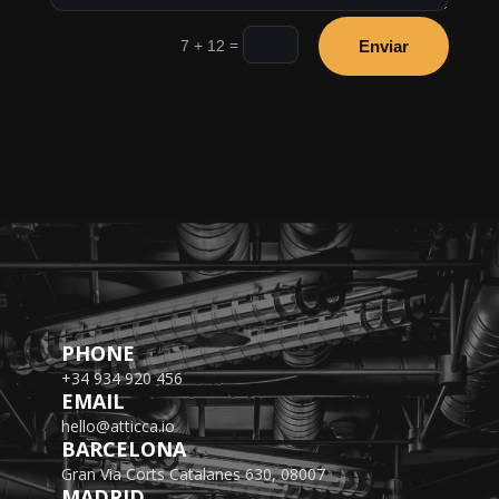
=
7 + 12
Enviar
PHONE
+34 934 920 456
EMAIL
hello@atticca.io
BARCELONA
Gran Via Corts Catalanes 630, 08007
MADRID